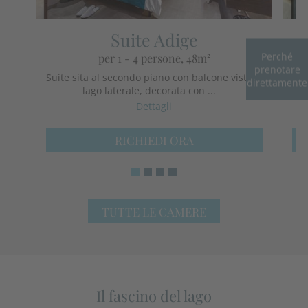
Suite Adige
per 1 - 4 persone
, 48m²
Perché
prenotare
Suite sita al secondo piano con balcone vista
Sui
direttamente
lago laterale, decorata con ...
Dettagli
RICHIEDI ORA
TUTTE LE CAMERE
Il fascino del lago