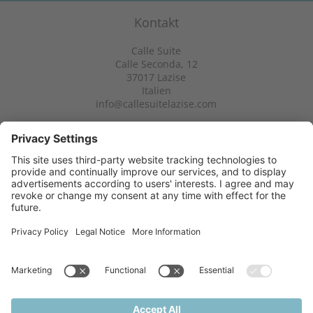
Kontakt
Calle Suite
Calle Seconda, 12
37017
Lazise
Italien
info@callesuitelazise.com
Info & Service
Newsletter
©
2026
Calle Suite
Impressum
Sitemap
Cookies
Datenschutzerklärung
Cookie Einstellungen
created with